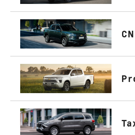
CN
Pr
Ta