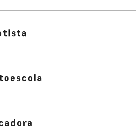
otista
toescola
cadora