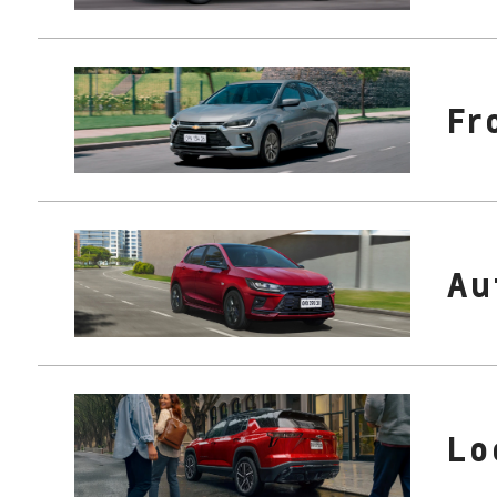
Fr
Au
Lo