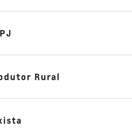
PJ
odutor Rural
xista