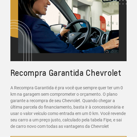
Recompra Garantida Chevrolet
A Recompra Garantida é pra você que sempre quer ter um 0
km na garagem sem comprometer o orçamento. O plano
garante a recompra de seu Chevrolet. Quando chegar a
última parcela do financiamento, basta ir à concessionária e
usar o valor veículo como entrada em um 0 km. Você revende
seu carro a um preço justo, calculado pela tabela Fipe, e sai
de carro novo com todas as vantagens da Chevrolet